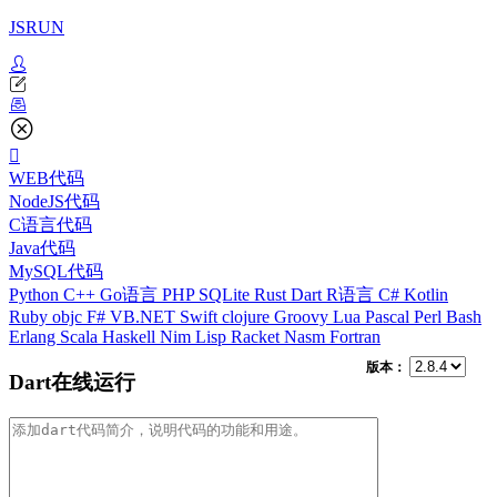
JSRUN
WEB代码
NodeJS代码
C语言代码
Java代码
MySQL代码
Python
C++
Go语言
PHP
SQLite
Rust
Dart
R语言
C#
Kotlin
Ruby
objc
F#
VB.NET
Swift
clojure
Groovy
Lua
Pascal
Perl
Bash
Erlang
Scala
Haskell
Nim
Lisp
Racket
Nasm
Fortran
版本：
Dart在线运行