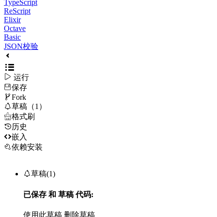
TypeScript
ReScript
Elixir
Octave
Basic
JSON校验

运行
保存

Fork

草稿（1）

格式刷
历史

嵌入
依赖安装

草稿(1)
已保存
和
草稿
代码:
使用此草稿
删除草稿