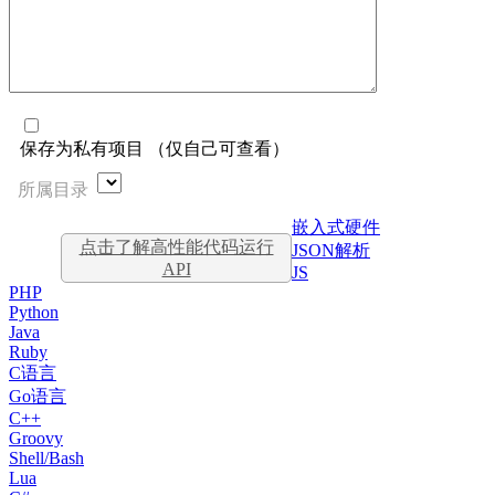
保存为私有项目 （仅自己可查看）
所属目录
嵌入式硬件
点击了解高性能代码运行
JSON解析
API
JS
PHP
Python
Java
Ruby
C语言
Go语言
C++
Groovy
Shell/Bash
Lua