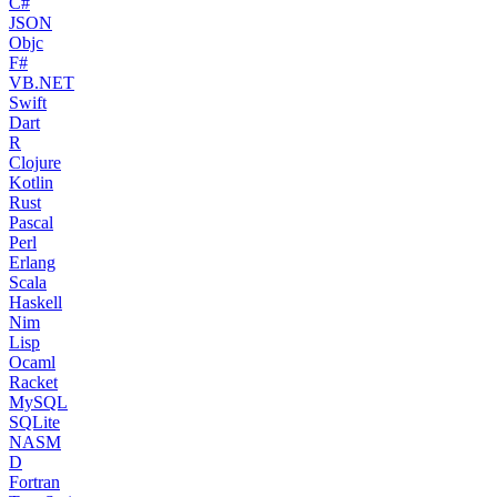
C#
JSON
Objc
F#
VB.NET
Swift
Dart
R
Clojure
Kotlin
Rust
Pascal
Perl
Erlang
Scala
Haskell
Nim
Lisp
Ocaml
Racket
MySQL
SQLite
NASM
D
Fortran