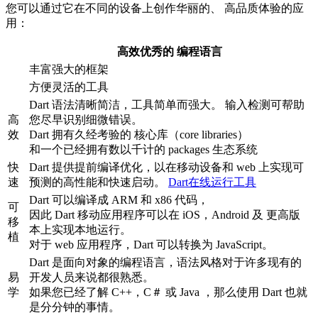
您可以通过它在不同的设备上创作华丽的、 高品质体验的应
用：
高效优秀的 编程语言
丰富强大的框架
方便灵活的工具
Dart 语法清晰简洁，工具简单而强大。 输入检测可帮助
高
您尽早识别细微错误。
效
Dart 拥有久经考验的 核心库（core libraries）
和一个已经拥有数以千计的 packages 生态系统
快
Dart 提供提前编译优化，以在移动设备和 web 上实现可
速
预测的高性能和快速启动。
Dart在线运行工具
Dart 可以编译成 ARM 和 x86 代码，
可
因此 Dart 移动应用程序可以在 iOS，Android 及 更高版
移
本上实现本地运行。
植
对于 web 应用程序，Dart 可以转换为 JavaScript。
Dart 是面向对象的编程语言，语法风格对于许多现有的
易
开发人员来说都很熟悉。
学
如果您已经了解 C++，C＃ 或 Java ，那么使用 Dart 也就
是分分钟的事情。