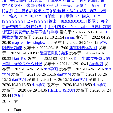
加，并以相同形式返回一个表示和的链表。 你可以假设除了
数字 0 之外，这两个数都不会以 0 开头。 示例 1： 输入：l1 =
[2,4,3], l2 = [5,6,4] 输出：[7,0,8] 解释：342 + 465 = 807. 示例
2： 输入：l1 = [0], l2 = [0] 输出：[0] 示例 3： 输入：l1 =
[9,9,9,9,9,9,9], l2 = [9,9,9,9] 输出：[8,9,9,9,0,0,0,1] 提示： 每个
链表中的节点数在范围 [1, 100] 内 0 <= Node.val <= 9 题目数据
保证列表表示的数字不含前导零
发布于：2022-12-12 15:43
1.
两数之和
发布于：2022-12-10 21:54
ssssaa
发布于：2022-04-29
20:40
map_entries_singlewhere
发布于：2022-04-24 00:12
迷宫
图测试功能
发布于：2022-03-16 17:00
迷宫图测试功能
发布
于：2022-03-16 09:37
迷宫图测试功能
发布于：2022-03-16
09:33
Dart Test
发布于：2022-03-07 15:38
Dart 生成过去30天的
日期，无论是什么时候
发布于：2021-11-29 10:41
dart学习
发
布于：2021-03-26 15:16
dart学习
发布于：2021-03-26 15:16
dart
学习
发布于：2021-03-26 15:16
dart学习
发布于：2021-03-26
15:15
dart学习
发布于：2021-03-26 15:15
dart学习
发布于：
2020-10-10 18:59
dart学习
发布于：2020-10-10 18:59
dart学习
发布于：2020-09-29 14:36
HELLO JSRUN
发布于：2020-07-24
22:44
[更多]
显示目录
Dart