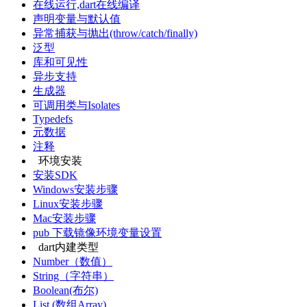
在线运行,dart在线编译
声明变量与默认值
异常捕获与抛出(throw/catch/finally)
泛型
库和可见性
异步支持
生成器
可调用类与Isolates
Typedefs
元数据
注释
环境安装
安装SDK
Windows安装步骤
Linux安装步骤
Mac安装步骤
pub 下载镜像环境变量设置
dart内建类型
Number（数值）
String（字符串）
Boolean(布尔)
List (数组Array)