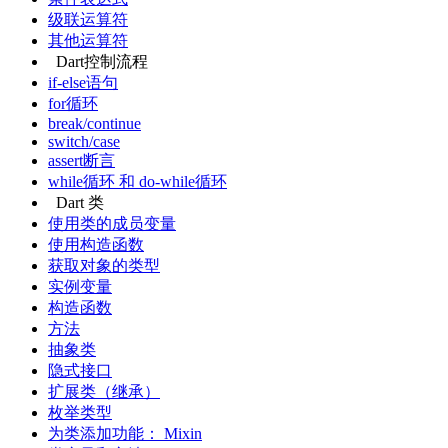
级联运算符
其他运算符
Dart控制流程
if-else语句
for循环
break/continue
switch/case
assert断言
while循环 和 do-while循环
Dart 类
使用类的成员变量
使用构造函数
获取对象的类型
实例变量
构造函数
方法
抽象类
隐式接口
扩展类（继承）
枚举类型
为类添加功能： Mixin