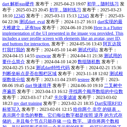
dart 解析gas硬件
发布于：2025-04-23 19:07
初学，随时练习
发
布于：2025-03-23 20:45
初学，随时练习
发布于：2025-03-23
18:10
12345
发布于：2025-03-11 15:13
12345
发布于：2025-03-
04 22:36
测试dart_eval
发布于：2024-11-27 16:11
dart实现的最
大椎建立，还有bug
发布于：2024-06-10 23:06
Here is a Flutter
implementation of the UI presented in the image you provided. This
includes a user profile screen with elements like an avatar, user ID,
and buttons for interaction.
发布于：2024-05-16 13:43
阿瓦达我
打我打我的
发布于：2024-05-10 14:48
测试代码1
发布于：
2024-04-15 14:55
qwewqe
发布于：2024-04-11 21:38
测试用的
要什么简介
发布于：2024-04-10 14:20
数组随机数
发布于：
2024-02-25 15:24
测试dart特性代码
发布于：2024-02-21 15:36
判断坐标点是否在围栏区域
发布于：2023-11-18 12:02
测试根
据数值分组
发布于：2023-11-04 23:05
testeee
发布于：2023-
08-06 19:45
dart 快速排序
发布于：2024-06-10 19:10
二叉树中
序遍历
发布于：2023-04-13 16:12
寻找两个顺序数组的中位数
发布于：2023-03-17 17:47
卡尔曼滤波
发布于：2023-03-02
18:23
my dart training
发布于：2023-02-21 18:35
Dart实现RFID
标签写入
发布于：2023-02-01 12:15
给你两个 非空 的链表，
表示两个非负的整数。它们每位数字都是按照 逆序 的方式存
储的，并且每个节点只能存储 一位 数字。 请你将两个数相