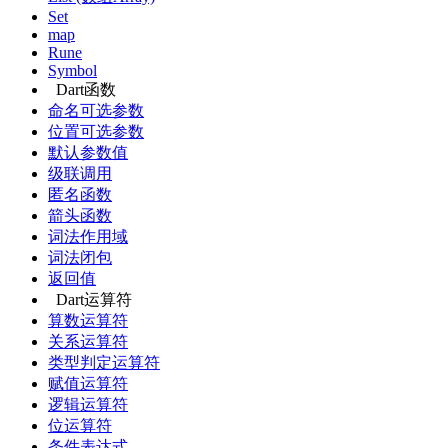
Set
map
Rune
Symbol
Dart函数
命名可选参数
位置可选参数
默认参数值
级联调用
匿名函数
箭头函数
词法作用域
词法闭包
返回值
Dart运算符
算数运算符
关系运算符
类型判定运算符
赋值运算符
逻辑运算符
位运算符
条件表达式