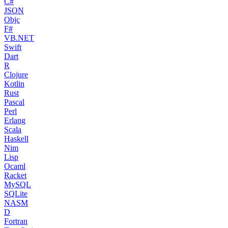
C#
JSON
Objc
F#
VB.NET
Swift
Dart
R
Clojure
Kotlin
Rust
Pascal
Perl
Erlang
Scala
Haskell
Nim
Lisp
Ocaml
Racket
MySQL
SQLite
NASM
D
Fortran