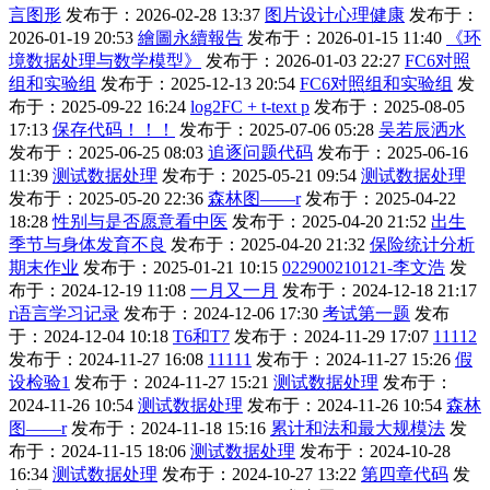
言图形
发布于：2026-02-28 13:37
图片设计心理健康
发布于：
2026-01-19 20:53
繪圖永續報告
发布于：2026-01-15 11:40
《环
境数据处理与数学模型》
发布于：2026-01-03 22:27
FC6对照
组和实验组
发布于：2025-12-13 20:54
FC6对照组和实验组
发
布于：2025-09-22 16:24
log2FC + t-text p
发布于：2025-08-05
17:13
保存代码！！！
发布于：2025-07-06 05:28
吴若辰洒水
发布于：2025-06-25 08:03
追逐问题代码
发布于：2025-06-16
11:39
测试数据处理
发布于：2025-05-21 09:54
测试数据处理
发布于：2025-05-20 22:36
森林图——r
发布于：2025-04-22
18:28
性别与是否愿意看中医
发布于：2025-04-20 21:52
出生
季节与身体发育不良
发布于：2025-04-20 21:32
保险统计分析
期末作业
发布于：2025-01-21 10:15
022900210121-李文浩
发
布于：2024-12-19 11:08
一月又一月
发布于：2024-12-18 21:17
r语言学习记录
发布于：2024-12-06 17:30
考试第一题
发布
于：2024-12-04 10:18
T6和T7
发布于：2024-11-29 17:07
11112
发布于：2024-11-27 16:08
11111
发布于：2024-11-27 15:26
假
设检验1
发布于：2024-11-27 15:21
测试数据处理
发布于：
2024-11-26 10:54
测试数据处理
发布于：2024-11-26 10:54
森林
图——r
发布于：2024-11-18 15:16
累计和法和最大规模法
发
布于：2024-11-15 18:06
测试数据处理
发布于：2024-10-28
16:34
测试数据处理
发布于：2024-10-27 13:22
第四章代码
发