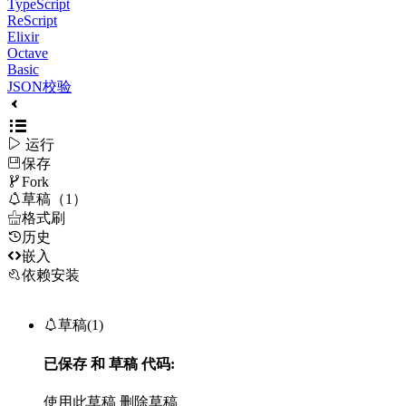
TypeScript
ReScript
Elixir
Octave
Basic
JSON校验

运行
保存

Fork

草稿（1）

格式刷
历史

嵌入
依赖安装

草稿(1)
已保存
和
草稿
代码:
使用此草稿
删除草稿