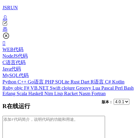
JSRUN
WEB代码
NodeJS代码
C语言代码
Java代码
MySQL代码
Python
C++
Go语言
PHP
SQLite
Rust
Dart
R语言
C#
Kotlin
Ruby
objc
F#
VB.NET
Swift
clojure
Groovy
Lua
Pascal
Perl
Bash
Erlang
Scala
Haskell
Nim
Lisp
Racket
Nasm
Fortran
版本：
R在线运行